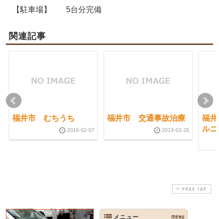
【駐車場】
5台分完備
関連記事
福井市 むちうち
福井市 交通事故治療
福井
ルニ
2016-02-07
2019-03-26
PAGE TOP
メニュー
MENU