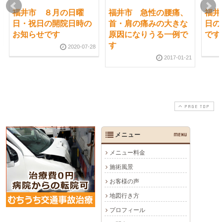
福井市 ８月の日曜
福井市 急性の腰痛、
福井
日・祝日の開院日時の
首・肩の痛みの大きな
日の
お知らせです
原因になりうる一例で
です
す
2020-07-28
2017-01-21
PAGE TOP
メニュー
MENU
メニュー料金
施術風景
お客様の声
地図行き方
プロフィール