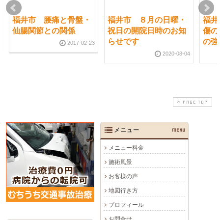
福井市 腰痛と骨盤・
福井市 ８月の日曜・
福井
仙腸関節との関係
祝日の開院日時のお知
傷の
らせです
の強
2017-02-23
2020-08-04
PAGE TOP
メニュー
MENU
メニュー料金
施術風景
お客様の声
地図行き方
プロフィール
お問合せ