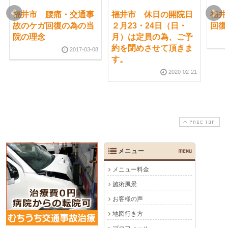
福井市 腰痛・交通事
福井市 休日の開院日
福井
故のケガ回復の為の当
２月23・24日（日・
回復
院の理念
月）は定員の為、ご予
約を閉めさせて頂きま
2017-03-08
す。
2020-02-21
PAGE TOP
メニュー
MENU
メニュー料金
施術風景
お客様の声
地図行き方