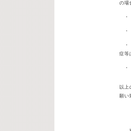
の場
・ 
・ 
・ 
症等
・ 
以上
願い
福