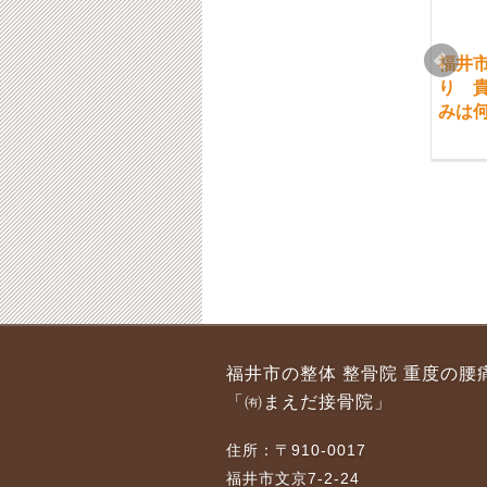
福井市 交通事故後の
福井市 日曜の１０月
福井
痛み、ご不安について
9日はセミナーによ
り 
ご相談ください
り、休診とさせていた
みは
だきます。
2021-06-10
2016-10-04
福井市 休日の開院日
福井市 学生の方の接
福井市の整体 整骨院 重度の腰
2月17日（日）は定員
骨院での腰痛の施術
「㈲まえだ接骨院」
の為ご予約を閉めさせ
2018-09-03
て頂きます。
住所：〒910-0017
2019-02-15
福井市文京7-2-24