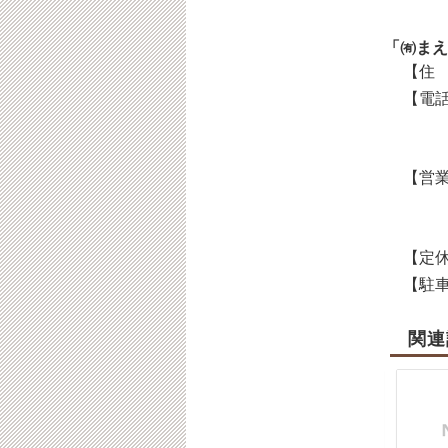
「㈲まえ
【住 
【電話
【営業
【定休
【駐車
関連