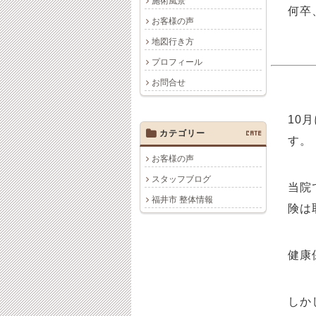
施術風景
何卒
お客様の声
地図行き方
プロフィール
お問合せ
10
カテゴリー
CATE
す。
お客様の声
スタッフブログ
当院
福井市 整体情報
険は
健康
しか