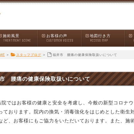
施術風景
お客様の声
地図行き方
TREATMENT SCENE
CUSTOMER VOICES
ACCESS MAP
ME
>
スタッフブログ
>
福井市 腰痛の健康保険取扱いについて
市 腰痛の健康保険取扱いについて
当院ではお客様の健康と安全を考慮し、今般の新型コロナ
っております。院内の換気・消毒強化をはじめとした衛生
など、お客様にもご協力をいただいております。また、施
。