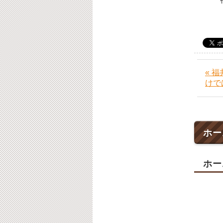
« 
けで
ホー
ホー