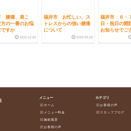
市 腰痛、肩こ
福井市 お忙しい、ス
福井市 ６・
貴方の一番のお悩
トレスからの強い腰痛
日・祝日の開
何ですか
について
お知らせでご
2015-12-02
2016-03-23
メニュー
カテゴリ
痛
ホーム
お客様の声
メニュー料金
スタッフブログ
施術風景
お客様の声