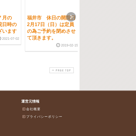
７月の
福井市 休日の開院日
福井市 学生の方の接
院日時の
2月17日（日）は定員
骨院での腰痛の施術
ざいます
の為ご予約を閉めさせ
2018-09-0
て頂きます。
2021-07-02
2019-02-15
PAGE TOP
運営元情報
会社概要
プライバシーポリシー