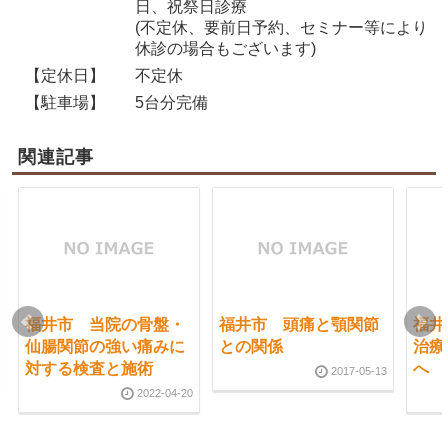
日、祝祭日診療
(不定休、要前日予約、セミナー等により
休診の場合もございます)
【定休日】
不定休
【駐車場】
5台分完備
関連記事
福井市 当院の骨盤・
福井市 頭痛と顎関節
福井
仙腸関節の強い痛みに
との関係
治療
対する検査と施術
へ
2017-05-13
2022-04-20