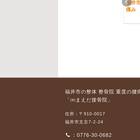
福井市 目線の位置と
福井市 1月の日曜日
福井
頭の立ち位置と腰痛の
の開院日時のお知らせ
痛み
関係
でございます
2022-08-31
2022-01-21
福井市 重度の腰痛に
福井市 体の疲労が極
福井市の整体 整骨院 重度の腰
対する施術の選択
限を超えて、急性の腰
「㈲まえだ接骨院」
痛を発症するというケ
2021-04-22
ースが続発していま
住所：〒910-0017
す。
福井市文京7-2-24
2016-12-15
：0776-30-0682