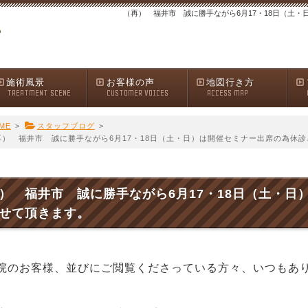
（再） 福井市 誠に勝手ながら6月17・18日（土
施術風景
お客様の声
地図行き方
TREATMENT SCENE
CUSTOMER VOICES
ACCESS MAP
ME
>
スタッフブログ
>
再） 福井市 誠に勝手ながら6月17・18日（土・日）は開催セミナー出席の為休
） 福井市 誠に勝手ながら6月17・18日（土・日
せて頂きます。
院のお客様、並びにご閲覧くださっている方々、いつもあ