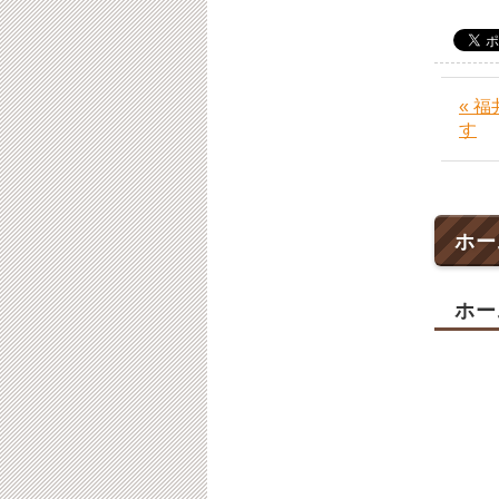
« 
す
ホー
ホー