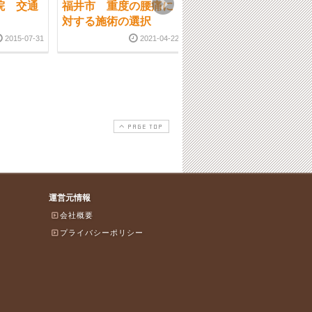
院 交通
福井市 重度の腰痛に
福井市 体の疲労が極
対する施術の選択
限を超えて、急性の腰
痛を発症するというケ
2015-07-31
2021-04-22
ースが続発していま
す。
2016-12-1
PAGE TOP
運営元情報
会社概要
プライバシーポリシー