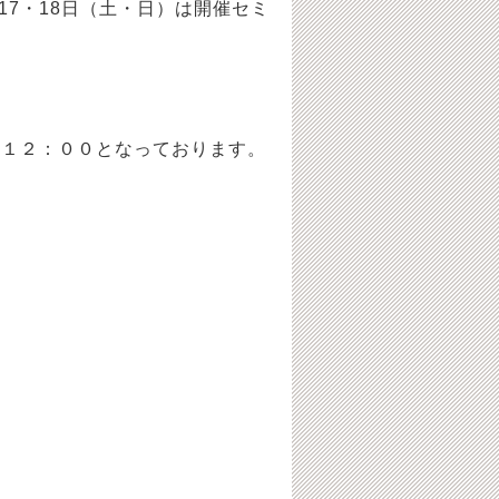
17・18
日（土・日）は開催セミ
～１２：００となっております。