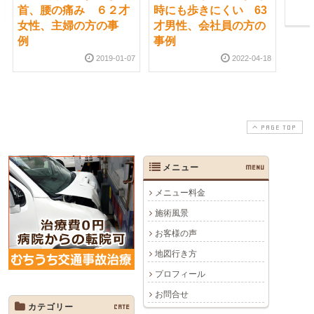
首、腰の痛み ６２才
時にも歩きにくい 63
女性、主婦の方の事
才男性、会社員の方の
例
事例
2019-01-07
2022-04-18
PAGE TOP
メニュー
MENU
メニュー料金
施術風景
お客様の声
地図行き方
プロフィール
お問合せ
カテゴリー
CATE