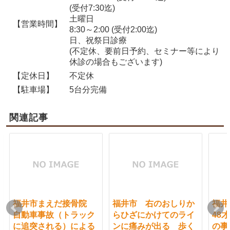
(受付7:30迄)
土曜日
【営業時間】
8:30～2:00 (受付2:00迄)
日、祝祭日診療
(不定休、要前日予約、セミナー等により
休診の場合もございます)
【定休日】
不定休
【駐車場】
5台分完備
関連記事
福井市まえだ接骨院
福井市 右のおしりか
福
自動車事故（トラック
らひざにかけてのライ
48
に追突される）による
ンに痛みが出る 歩く
の事