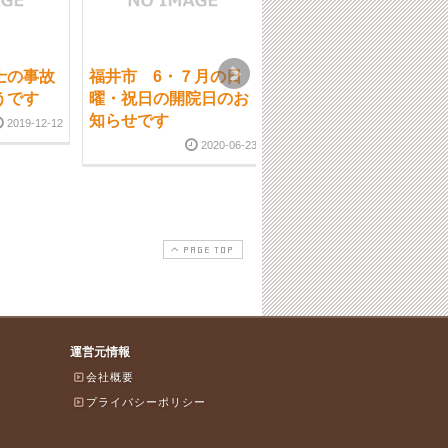
士の事故
福井市 6・７月の日
福井市 腰痛の回復す
うです
曜・祝日の開院日のお
る方、回復しない方
知らせです
2019-12-12
2018-06-0
2020-06-23
PAGE TOP
運営元情報
会社概要
プライバシーポリシー