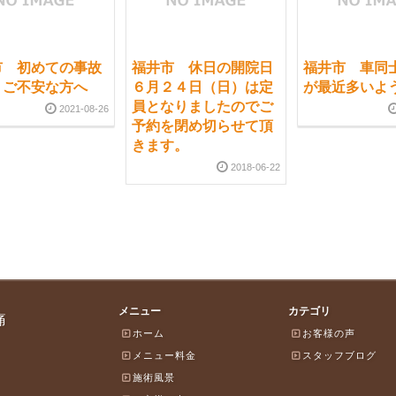
市 初めての事故
福井市 休日の開院日
福井市 車同
、ご不安な方へ
６月２４日（日）は定
が最近多いよ
員となりましたのでご
2021-08-26
予約を閉め切らせて頂
きます。
2018-06-22
メニュー
カテゴリ
痛
ホーム
お客様の声
メニュー料金
スタッフブログ
施術風景