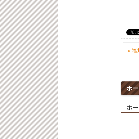
« 
ホー
ホー