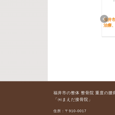
福井市 首、腰の痛み
福井市 ７月の日曜・
福井
と健康器具
祝日の開院日と休院日
治療
のお知らせです
2015-09-05
2016-07-06
福井市 6・７月の日
福井市 腰痛の回復す
福井市の整体 整骨院 重度の腰
曜・祝日の開院日のお
る方、回復しない方
「㈲まえだ接骨院」
知らせです
2018-06-01
2020-06-23
住所：〒910-0017