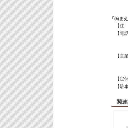
「㈲まえ
【住 
【電話
【営業
【定休
【駐車
関連