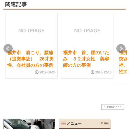
関連記事
福井市 肩こり、腰痛
福井市 首、腰のいた
福井
（追突事故） 26才男
み ３２才女性 美容
突さ
性、会社員の方の事例
師の方の事例
挫、
性の
2019-06-24
2016-12-16
PAGE TOP
メニュー
MENU