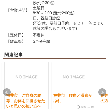
(受付7:30迄)
土曜日
【営業時間】
8:30～2:00 (受付2:00迄)
日、祝祭日診療
(不定休、要前日予約、セミナー等により
休診の場合もございます)
【定休日】
不定休
【駐車場】
5台分完備
関連記事
福井市 ご自身の腰
福井市 腰痛と湿布か
福井
等、お体を回復させた
ぶれ
の方
いと思いの強い方へ
2021-10-07