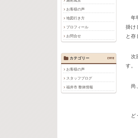
施術風景
お客様の声
年明
地図行き方
掛け
プロフィール
と存
お問合せ
次回
カテゴリー
CATE
す。
お客様の声
スタッフブログ
尚、
福井市 整体情報
どう