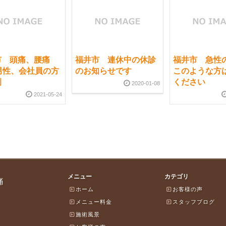
市 頭痛、腰痛
福井市 連休中の休診
福井市 急
男性、会社員の方
のお知らせです
このような方
例
ください
2020-01-08
2021-05-24
メニュー
カテゴリ
痛
ホーム
お客様の声
メニュー料金
スタッフブログ
施術風景