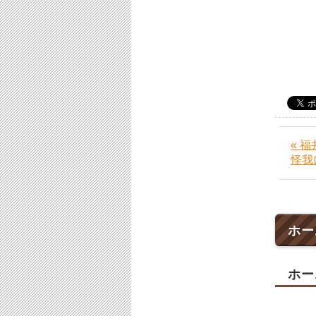
福
« 
怪我
ホー
ホー