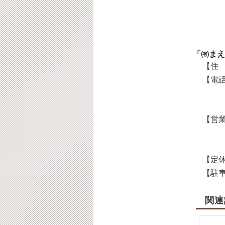
「㈲まえ
【住 
【電話
【営業
【定休
【駐車
関連