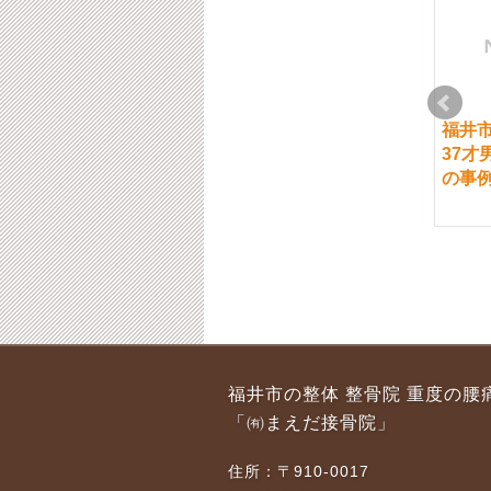
福井市 当院の足首に
福井市 強い腰痛と衣
福井
対する検査と施術法
服、下着等による着圧
37才
との関係
の事
2022-05-03
2021-11-29
福井市 腰痛とストレ
福井市 足底筋膜炎様
福井市の整体 整骨院 重度の腰
スの関係
の事例
「㈲まえだ接骨院」
2019-10-03
2018-05-14
住所：〒910-0017